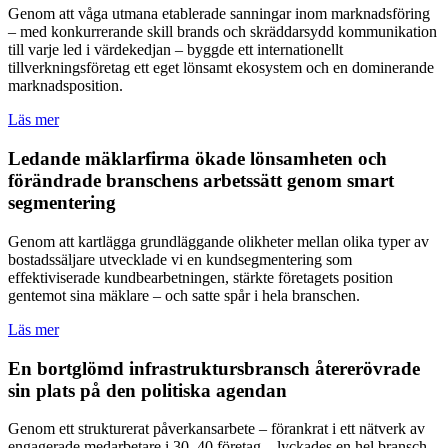
Genom att våga utmana etablerade sanningar inom marknadsföring
– med konkurrerande skill brands och skräddarsydd kommunikation
till varje led i värdekedjan – byggde ett internationellt
tillverkningsföretag ett eget lönsamt ekosystem och en dominerande
marknadsposition.
Läs mer
Ledande mäklarfirma ökade lönsamheten och
förändrade branschens arbetssätt genom smart
segmentering
Genom att kartlägga grundläggande olikheter mellan olika typer av
bostadssäljare utvecklade vi en kundsegmentering som
effektiviserade kundbearbetningen, stärkte företagets position
gentemot sina mäklare – och satte spår i hela branschen.
Läs mer
En bortglömd infrastruktursbransch återerövrade
sin plats på den politiska agendan
Genom ett strukturerat påverkansarbete – förankrat i ett nätverk av
engagerade medarbetare i 30–40 företag – lyckades en hel bransch