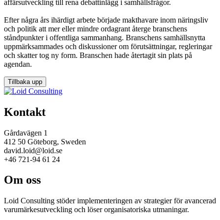
affärsutveckling till rena debattinlägg i samhällsfrågor.
Efter några års ihärdigt arbete började makthavare inom näringsliv
och politik att mer eller mindre ordagrant återge branschens
ståndpunkter i offentliga sammanhang. Branschens samhällsnytta
uppmärksammades och diskussioner om förutsättningar, regleringar
och skatter tog ny form. Branschen hade återtagit sin plats på
agendan.
Tillbaka upp
Kontakt
Gårdavägen 1
412 50 Göteborg, Sweden
david.loid@loid.se
+46 721-94 61 24
Om oss
Loid Consulting stöder implementeringen av strategier för avancerad
varumärkesutveckling och löser organisatoriska utmaningar.