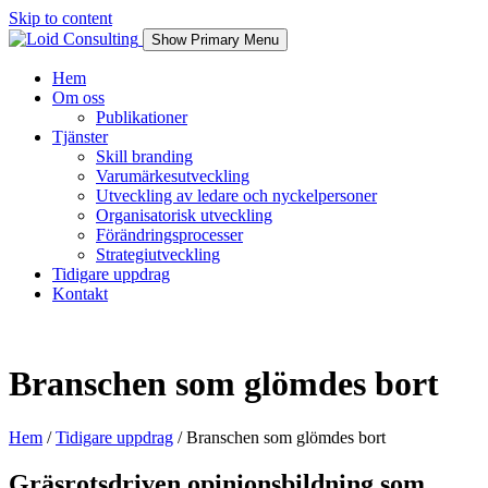
Skip to content
Show Primary Menu
Hem
Om oss
Publikationer
Tjänster
Skill branding
Varumärkesutveckling
Utveckling av ledare och nyckelpersoner
Organisatorisk utveckling
Förändringsprocesser
Strategiutveckling
Tidigare uppdrag
Kontakt
Branschen som glömdes bort
Hem
/
Tidigare uppdrag
/
Branschen som glömdes bort
Gräsrotsdriven opinionsbildning som