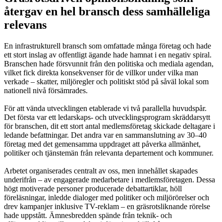
återgav en hel bransch dess samhälleliga
relevans
En infrastrukturell bransch som omfattade många företag och hade
ett stort inslag av offentligt ägande hade hamnat i en negativ spiral.
Branschen hade försvunnit från den politiska och mediala agendan,
vilket fick direkta konsekvenser för de villkor under vilka man
verkade – skatter, miljöregler och politiskt stöd på såväl lokal som
nationell nivå försämrades.
För att vända utvecklingen etablerade vi två parallella huvudspår.
Det första var ett ledarskaps- och utvecklingsprogram skräddarsytt
för branschen, dit ett stort antal medlemsföretag skickade deltagare i
ledande befattningar. Det andra var en sammanslutning av 30–40
företag med det gemensamma uppdraget att påverka allmänhet,
politiker och tjänstemän från relevanta departement och kommuner.
Arbetet organiserades centralt av oss, men innehållet skapades
underifrån – av engagerade medarbetare i medlemsföretagen. Dessa
högt motiverade personer producerade debattartiklar, höll
föreläsningar, inledde dialoger med politiker och miljörörelser och
drev kampanjer inklusive TV-reklam – en gräsrotsliknande rörelse
hade uppstått. Ämnesbredden spände från teknik- och