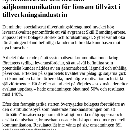
säljkommunikation för lönsam tillväxt i
tillverkningsindustrin
Ett mindre, specialiserat tillverkningsföretag med mycket hög
leveranskvalitet genomförde ett väl avgränsat Skill Branding-arbete,
anpassat efter bolagets storlek och förutsättningar. Syftet var att öka
försäljningen bland befintliga kunder och bredda kundbasen mot
nya branscher.
Arbetet fokuserade på att systematisera kommunikationen kring
företagets tydliga leveransfördelar, så att såväl befintliga som
potentiella kunder nåddes av en genomarbetad, lågmäld och uthållig
påverkan. Effekten på säljarbetets kvalitet var påtaglig: säljarna gick
in i kundmöten bättre förberedda, med högre motivation och stärkt
självförtroende. Ett år efter att arbetet påbörjades – sex månader efter
avslutat uppdrag – hade omsättningen ökat med 50% och resultatet
med 140%.
Efter den framgångsrika starten övertygades bolagets företrädare av
den distributionsbyrå som hanterade marknadsföringen om att
”förbättra” insatserna genom att kraftigt bredda målgrupperna och
ersätta de nischade, branschanpassade budskapen med mer generell
kommunikation. Resultatet lät inte vänta på sig: omsättningen föll