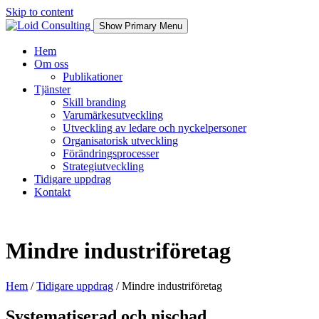
Skip to content
Show Primary Menu
Hem
Om oss
Publikationer
Tjänster
Skill branding
Varumärkesutveckling
Utveckling av ledare och nyckelpersoner
Organisatorisk utveckling
Förändringsprocesser
Strategiutveckling
Tidigare uppdrag
Kontakt
Mindre industriföretag
Hem
/
Tidigare uppdrag
/
Mindre industriföretag
Systematiserad och nischad