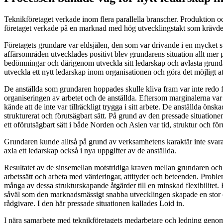
Teknikföretaget verkade inom flera parallella branscher. Produktion o
företaget verkade på en marknad med hög utvecklingstakt som krävde sn
Företagets grundare var eldsjälen, den som var drivande i en mycket st
affärsområden utvecklades positivt blev grundarens situation allt mer p
bedömningar och därigenom utveckla sitt ledarskap och avlasta grunda
utveckla ett nytt ledarskap inom organisationen och göra det möjligt at
De anställda som grundaren hoppades skulle kliva fram var inte redo f
organiseringen av arbetet och de anställda. Eftersom marginalerna var 
kände att de inte var tillräckligt trygga i sitt arbete. De anställda önska
strukturerat och förutsägbart sätt. På grund av den pressade situati
ett oförutsägbart sätt i både Norden och Asien var tid, struktur och 
Grundaren kunde alltså på grund av verksamhetens karaktär inte svara m
axla ett ledarskap också i nya uppgifter av de anställda.
Resultatet av de sinsemellan motstridiga kraven mellan grundaren och
arbetssätt och arbeta med värderingar, attityder och beteenden. Proble
många av dessa strukturskapande åtgärder till en minskad flexibilitet. 
såväl som den marknadsmässigt snabba utvecklingen skapade en stor of
rådgivare. I den här pressade situationen kallades Loid in.
I nära samarbete med teknikföretagets medarbetare och ledning genomfö