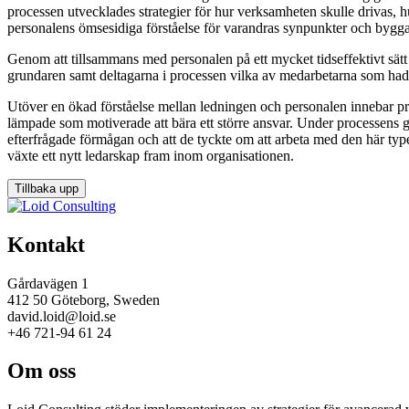
processen utvecklades strategier för hur verksamheten skulle drivas, 
personalens ömsesidiga förståelse för varandras synpunkter och bygga e
Genom att tillsammans med personalen på ett mycket tidseffektivt sätt 
grundaren samt deltagarna i processen vilka av medarbetarna som had
Utöver en ökad förståelse mellan ledningen och personalen innebar pr
lämpade som motiverade att bära ett större ansvar. Under processens gå
efterfrågade förmågan och att de tyckte om att arbeta med den här type
växte ett nytt ledarskap fram inom organisationen.
Tillbaka upp
Kontakt
Gårdavägen 1
412 50 Göteborg, Sweden
david.loid@loid.se
+46 721-94 61 24
Om oss