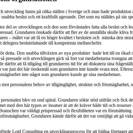
ch utveckling fanns på olika ställen i Sverige och man hade produktion 
abba beslut och ett kraftfullt agerande. Det som nu ställdes på sin sp
or del av utvecklingen och den som förväntades fatta alla beslut och le
ressad. Grundaren önskade därför att fler av de anställda skulle kliva fr
ren – målet var att få en högre kvalitet i besluten och minska den sto
t delegera beslutsfattande till kompetenta mellanchefer.
ör detta. Den snabba tillväxten av nya produkter hade lett till en ökad 
så pressade och utvecklingen gick så fort var medarbetarna tvungna att 
de därför att få tillgång till grundarens tid för att diskutera sina frågest
onen var just det här önskemål som grundaren inte kunde svara mot. Eft
förutsägbarhet inte något som grundaren kunde ge sina medarbetare.
ot personalens behov av tillgänglighet, struktur och förutsägbarhet, uta
 personalen blev en ond spiral. Grundaren sökte stöd utifrån och fick 
met med den här typen av insatser är att de kräver både tid och resurse
Branschen var väldigt prispressad och flexibiliteten var en förutsättning 
örutsägbarhet. Grundaren kände därför att det var omöjligt att gå vid
rde Loid Consulting en utvecklingsprocess för att hjälpa företaget att