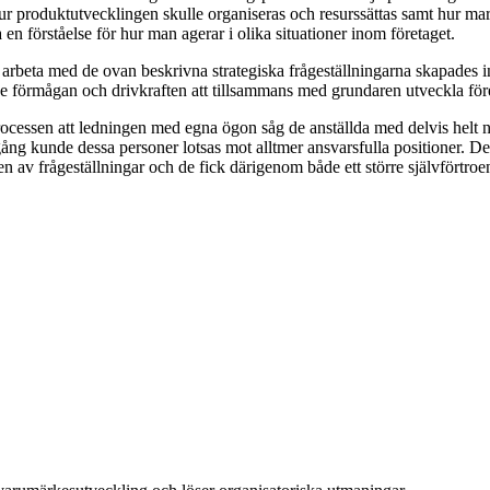
hur produktutvecklingen skulle organiseras och resurssättas samt hur ma
n förståelse för hur man agerar i olika situationer inom företaget.
arbeta med de ovan beskrivna strategiska frågeställningarna skapades in
e förmågan och drivkraften att tillsammans med grundaren utveckla för
ocessen att ledningen med egna ögon såg de anställda med delvis helt 
ng kunde dessa personer lotsas mot alltmer ansvarsfulla positioner. Det
n av frågeställningar och de fick därigenom både ett större självförtroe