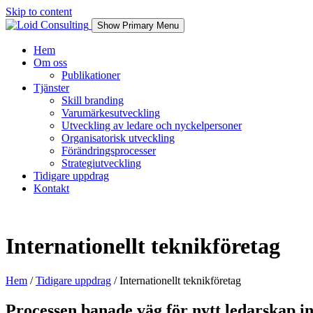
Skip to content
Show Primary Menu
Hem
Om oss
Publikationer
Tjänster
Skill branding
Varumärkesutveckling
Utveckling av ledare och nyckelpersoner
Organisatorisk utveckling
Förändringsprocesser
Strategiutveckling
Tidigare uppdrag
Kontakt
Internationellt teknikföretag
Hem
/
Tidigare uppdrag
/
Internationellt teknikföretag
Processen banade väg för nytt ledarskap i