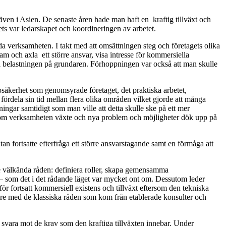
även i Asien. De senaste åren hade man haft en kraftig tillväxt och
ets var ledarskapet och koordineringen av arbetet.
da verksamheten. I takt med att omsättningen steg och företagets olika
am och axla ett större ansvar, visa intresse för kommersiella
ra belastningen på grundaren. Förhoppningen var också att man skulle
osäkerhet som genomsyrade företaget, det praktiska arbetet,
fördela sin tid mellan flera olika områden vilket gjorde att många
ällningar samtidigt som man ville att detta skulle ske på ett mer
ersom verksamheten växte och nya problem och möjligheter dök upp på
n fortsatte efterfråga ett större ansvarstagande samt en förmåga att
de välkända råden: definiera roller, skapa gemensamma
r – som det i det rådande läget var mycket ont om. Dessutom leder
för fortsatt kommersiell existens och tillväxt eftersom den tekniska
are med de klassiska råden som kom från etablerade konsulter och
 svara mot de krav som den kraftiga tillväxten innebar. Under